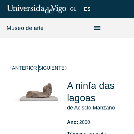
GL
ES
Museo de arte
ANTERIOR
SIGUIENTE
A ninfa das
lagoas
de Acisclo Manzano
Ano:
2000
Técnica
: terracota